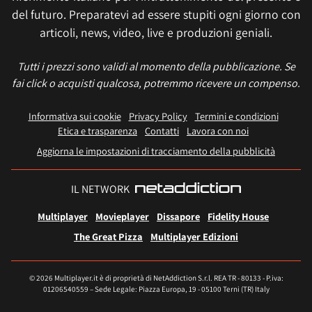
del futuro. Preparatevi ad essere stupiti ogni giorno con
articoli, news, video, live e produzioni geniali.
Tutti i prezzi sono validi al momento della pubblicazione. Se
fai click o acquisti qualcosa, potremmo ricevere un compenso.
Informativa sui cookie
Privacy Policy
Termini e condizioni
Etica e trasparenza
Contatti
Lavora con noi
Aggiorna le impostazioni di tracciamento della pubblicità
IL NETWORK
Multiplayer
Movieplayer
Dissapore
Fidelity House
The Great Pizza
Multiplayer Edizioni
© 2026 Multiplayer.it è di proprietà di NetAddiction S.r.l. REA TR - 80133 - P.iva:
01206540559 – Sede Legale: Piazza Europa, 19 - 05100 Terni (TR) Italy