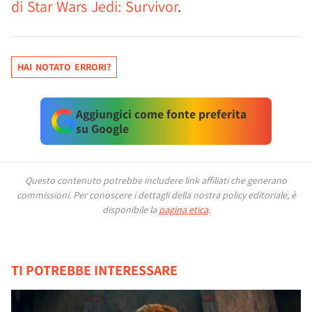
di Star Wars Jedi: Survivor
.
HAI NOTATO ERRORI?
Aggiungici come fonte preferita
su Google
Questo contenuto potrebbe includere link affiliati che generano
commissioni.
Per conoscere i dettagli della nostra policy editoriale, è
disponibile la
pagina etica
.
TI POTREBBE INTERESSARE