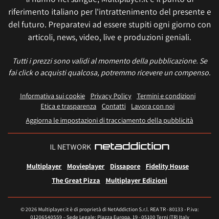
riferimento italiano per l'intrattenimento del presente e
del futuro. Preparatevi ad essere stupiti ogni giorno con
articoli, news, video, live e produzioni geniali.
Tutti i prezzi sono validi al momento della pubblicazione. Se
fai click o acquisti qualcosa, potremmo ricevere un compenso.
Informativa sui cookie
Privacy Policy
Termini e condizioni
Etica e trasparenza
Contatti
Lavora con noi
Aggiorna le impostazioni di tracciamento della pubblicità
IL NETWORK
Multiplayer
Movieplayer
Dissapore
Fidelity House
The Great Pizza
Multiplayer Edizioni
© 2026 Multiplayer.it è di proprietà di NetAddiction S.r.l. REA TR - 80133 - P.iva:
01206540559 – Sede Legale: Piazza Europa, 19 - 05100 Terni (TR) Italy