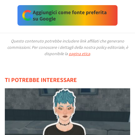
Aggiungici come fonte preferita
su Google
Questo contenuto potrebbe includere link affiliati che generano
commissioni.
Per conoscere i dettagli della nostra policy editoriale, è
disponibile la
pagina etica
.
TI POTREBBE INTERESSARE