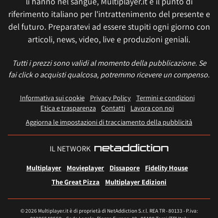
li hanno nel sangue, Multiplayer.it è il punto di
riferimento italiano per l'intrattenimento del presente e
del futuro. Preparatevi ad essere stupiti ogni giorno con
articoli, news, video, live e produzioni geniali.
Tutti i prezzi sono validi al momento della pubblicazione. Se
fai click o acquisti qualcosa, potremmo ricevere un compenso.
Informativa sui cookie
Privacy Policy
Termini e condizioni
Etica e trasparenza
Contatti
Lavora con noi
Aggiorna le impostazioni di tracciamento della pubblicità
IL NETWORK
Multiplayer
Movieplayer
Dissapore
Fidelity House
The Great Pizza
Multiplayer Edizioni
© 2026 Multiplayer.it è di proprietà di NetAddiction S.r.l. REA TR - 80133 - P.iva: