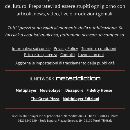
del futuro. Preparatevi ad essere stupiti ogni giorno con
articoli, news, video, live e produzioni geniali.
Tutti i prezzi sono validi al momento della pubblicazione. Se
fai click o acquisti qualcosa, potremmo ricevere un compenso.
Informativa sui cookie
Privacy Policy
Termini e condizioni
Etica e trasparenza
Contatti
Lavora con noi
Aggiorna le impostazioni di tracciamento della pubblicità
IL NETWORK
Multiplayer
Movieplayer
Dissapore
Fidelity House
The Great Pizza
Multiplayer Edizioni
© 2026 Multiplayer.it è di proprietà di NetAddiction S.r.l. REA TR - 80133 - P.iva:
01206540559 – Sede Legale: Piazza Europa, 19 - 05100 Terni (TR) Italy