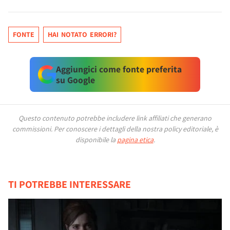
FONTE
HAI NOTATO ERRORI?
Aggiungici come fonte preferita
su Google
Questo contenuto potrebbe includere link affiliati che generano
commissioni.
Per conoscere i dettagli della nostra policy editoriale, è
disponibile la
pagina etica
.
TI POTREBBE INTERESSARE