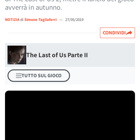
avverrà in autunno.
NOTIZIA
di
Simone Tagliaferri
—
27/05/2019
CONDIVIDI
The Last of Us Parte II
TUTTO SUL GIOCO