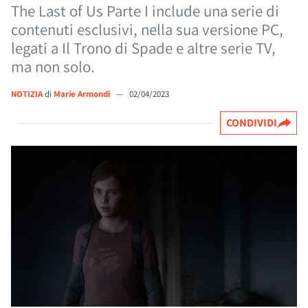
The Last of Us Parte I include una serie di
contenuti esclusivi, nella sua versione PC,
legati a Il Trono di Spade e altre serie TV,
ma non solo.
NOTIZIA
di
Marie Armondi
—
02/04/2023
CONDIVIDI