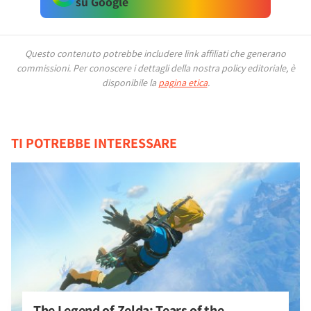
su Google
Questo contenuto potrebbe includere link affiliati che generano
commissioni.
Per conoscere i dettagli della nostra policy editoriale, è
disponibile la
pagina etica
.
TI POTREBBE INTERESSARE
The Legend of Zelda: Tears of the 