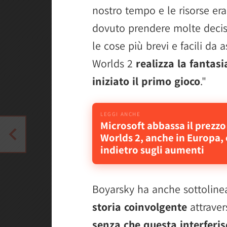
nostro tempo e le risorse er
dovuto prendere molte decis
le cose più brevi e facili da 
Worlds 2
realizza la fanta
iniziato il primo gioco
."
Microsoft abbassa il prezzo
Worlds 2, anche in Europa, 
indietro sugli aumenti
Boyarsky ha anche sottoline
storia coinvolgente
attraver
senza che questa interferis