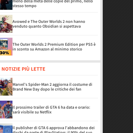
meno della metà delle copie del primo, nello
stesso tempo
Avowed e The Outer Worlds 2 non hanno
venduto quanto Obsidian si aspettava
The Outer Worlds 2 Premium Edition per PS5 è
in sconto su Amazon al minimo storico
 NOTIZIE PIÙ LETTE
Marvel's Spider-Man 2 aggiorna il costume di
Brand New Day dopo le critiche dei fan
Il prossimo trailer di GTA 6 ha data e orario:
sarà visibile su Netflix
Il publisher di GTA 6 approva l'abbandono dei
dischi da parte di PlayStation: il 90% del suo