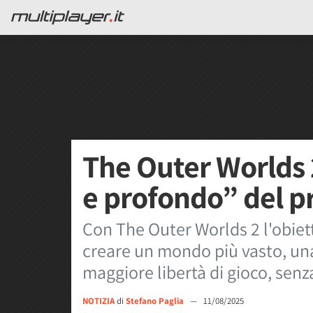
The Outer Worlds 
e profondo” del p
Con The Outer Worlds 2 l'obiett
creare un mondo più vasto, un
maggiore libertà di gioco, senza
NOTIZIA
di
Stefano Paglia
—
11/08/2025