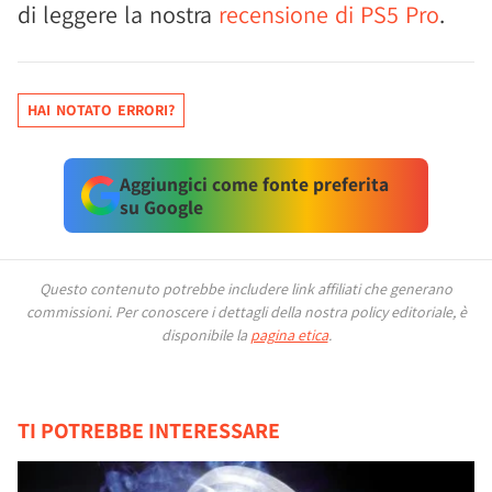
di leggere la nostra
recensione di PS5 Pro
.
HAI NOTATO ERRORI?
Aggiungici come fonte preferita
su Google
Questo contenuto potrebbe includere link affiliati che generano
commissioni.
Per conoscere i dettagli della nostra policy editoriale, è
disponibile la
pagina etica
.
TI POTREBBE INTERESSARE