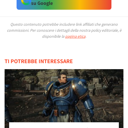
su Google
Questo contenuto potrebbe includere link affiliati che generano
commissioni.
Per conoscere i dettagli della nostra policy editoriale, è
disponibile la
pagina etica
.
TI POTREBBE INTERESSARE