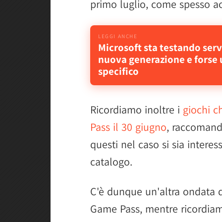
primo luglio, come spesso a
Microsoft sta testando serv
nuova generazione e fors
specifico
Ricordiamo inoltre i
giochi c
Pass il 30 giugno
, raccomand
questi nel caso si sia interes
catalogo.
C'è dunque un'altra ondata d
Game Pass, mentre ricordia