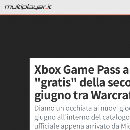
Xbox Game Pass an
"gratis" della se
giugno tra Warcraft
Diamo un'occhiata ai nuovi gioc
giugno all'interno del catalog
ufficiale appena arrivato da M