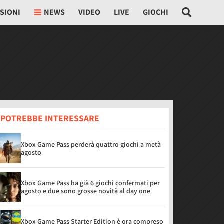
SIONI
NEWS
VIDEO
LIVE
GIOCHI
I POTREBBE INTERESSARE
Xbox Game Pass perderà quattro giochi a metà
agosto
Xbox Game Pass ha già 6 giochi confermati per
agosto e due sono grosse novità al day one
Xbox Game Pass Starter Edition è ora compreso