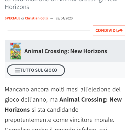
Horizons
SPECIALE
di
Christian Colli
—
28/04/2020
CONDIVIDI
Animal Crossing: New Horizons
TUTTO SUL GIOCO
Mancano ancora molti mesi all'elezione del
gioco dell'anno, ma
Animal Crossing: New
Horizons
si sta candidando
prepotentemente come vincitore morale.
Complice anche il periodo infelice, coi