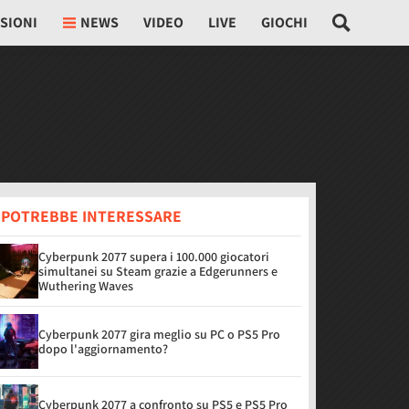
SIONI
NEWS
VIDEO
LIVE
GIOCHI
I POTREBBE INTERESSARE
Cyberpunk 2077 supera i 100.000 giocatori
simultanei su Steam grazie a Edgerunners e
Wuthering Waves
Cyberpunk 2077 gira meglio su PC o PS5 Pro
dopo l'aggiornamento?
Cyberpunk 2077 a confronto su PS5 e PS5 Pro