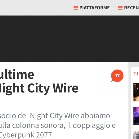
PIATTAFORME
RECEN
ultime
T
77
ight City Wire
isodio del Night City Wire abbiamo
lla colonna sonora, il doppiaggio e
 Cyberpunk 2077.