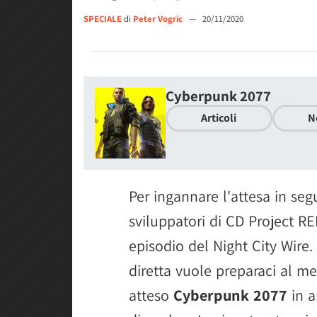
SPECIALE
di
Peter Vogric
—
20/11/2020
Cyberpunk 2077
Articoli
N
Per ingannare l'attesa in se
sviluppatori di CD Project 
episodio del Night City Wire. 
diretta vuole preparaci al me
atteso
Cyberpunk 2077
in a