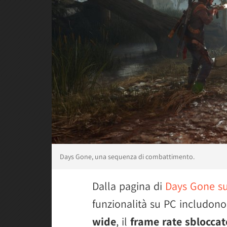
Days Gone, una sequenza di combattimento.
Dalla pagina di
Days Gone s
funzionalità su PC includono
wide
, il
frame rate sbloccat