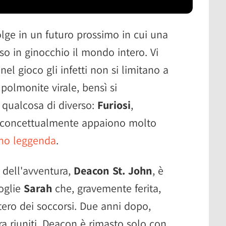
lge in un futuro prossimo in cui una
o in ginocchio il mondo intero. Vi
el gioco gli infetti non si limitano a
polmonite virale, bensì si
 qualcosa di diverso:
Furiosi
,
e concettualmente appaiono molto
ono leggenda
.
a dell'avventura,
Deacon St. John
, è
moglie
Sarah
che, gravemente ferita,
ttero dei soccorsi. Due anni dopo,
a riuniti, Deacon è rimasto solo con