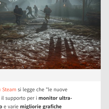
u Steam
si legge che "le nuove
 il supporto per i
monitor ultra-
o
e varie
migliorie grafiche