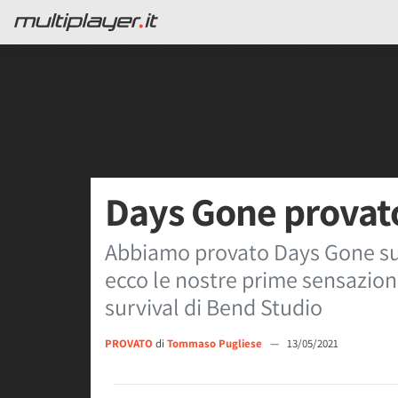
Days Gone provat
Abbiamo provato Days Gone su P
ecco le nostre prime sensazioni
survival di Bend Studio
PROVATO
di
Tommaso Pugliese
—
13/05/2021