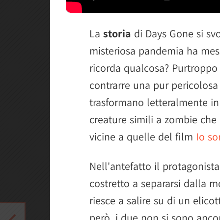
La
storia
di Days Gone si svo
misteriosa pandemia ha mess
ricorda qualcosa? Purtroppo n
contrarre una pur pericolosa 
trasformano letteralmente in
creature simili a zombie ch
vicine a quelle del film
Io s
Nell'antefatto il protagonist
costretto a separarsi dalla 
riesce a salire su di un elico
però, i due non si sono ancor