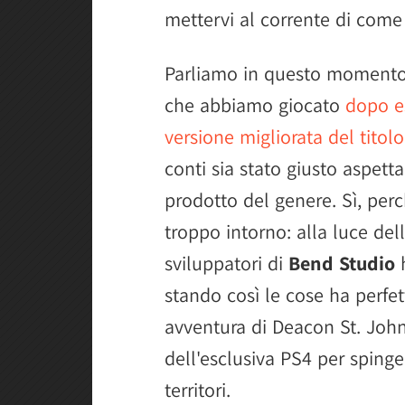
mettervi al corrente di come
Parliamo in questo momento d
che abbiamo giocato
dopo es
versione migliorata del titol
conti sia stato giusto aspett
prodotto del genere. Sì, perc
troppo intorno: alla luce del
sviluppatori di
Bend Studio
h
stando così le cose ha perfe
avventura di Deacon St. John
dell'esclusiva PS4 per spinge
territori.