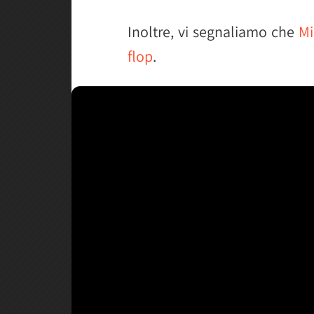
Inoltre, vi segnaliamo che
Mi
flop
.