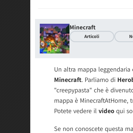
Minecraft
Articoli
N
Un altra mappa leggendaria è 
Minecraft
. Parliamo di
Hero
"creepypasta" che è divenut
mappa è MinecraftAtHome, tr
Potete vedere il
video
qui so
Se non conoscete questa ma