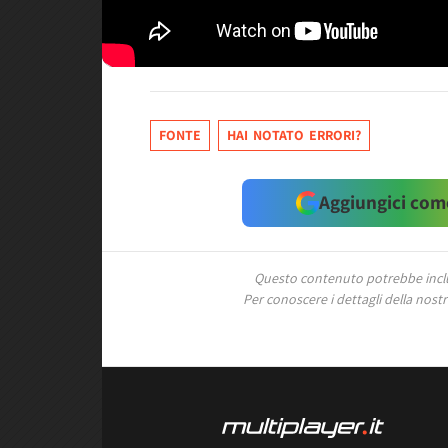
FONTE
HAI NOTATO ERRORI?
Aggiungici come
Questo contenuto potrebbe includ
Per conoscere i dettagli della nostra