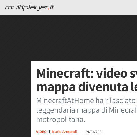
Minecraft: video s
mappa divenuta l
MinecraftAtHome ha rilasciato 
leggendaria mappa di Minecraft
metropolitana.
VIDEO
di
Marie Armondi
—
24/01/2021