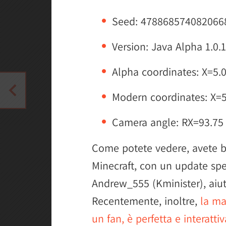
Seed: 478868574082066
Version: Java Alpha 1.0.
Alpha coordinates: X=5.
Modern coordinates: X=5
Camera angle: RX=93.75 
Come potete vedere, avete b
Minecraft, con un update spec
Andrew_555 (Kminister), aiu
Recentemente, inoltre,
la ma
un fan, è perfetta e interattiv