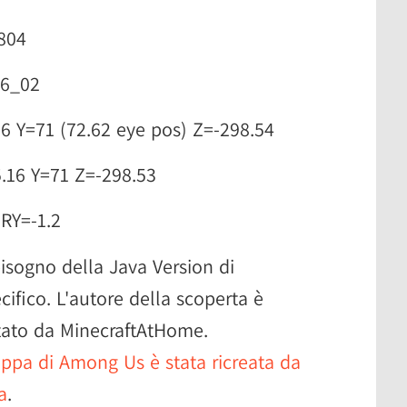
804
16_02
06 Y=71 (72.62 eye pos) Z=-298.54
.16 Y=71 Z=-298.53
RY=-1.2
isogno della Java Version di
ifico. L'autore della scoperta è
tato da MinecraftAtHome.
ppa di Among Us è stata ricreata da
a
.