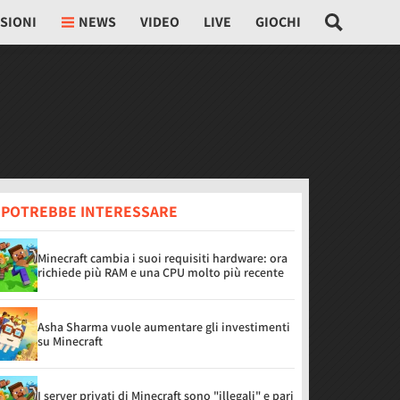
SIONI
NEWS
VIDEO
LIVE
GIOCHI
I POTREBBE INTERESSARE
Minecraft cambia i suoi requisiti hardware: ora
richiede più RAM e una CPU molto più recente
Asha Sharma vuole aumentare gli investimenti
su Minecraft
I server privati di Minecraft sono "illegali" e pari