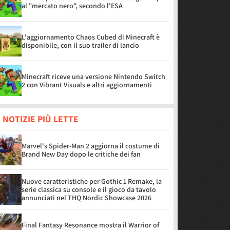
al "mercato nero", secondo l'ESA
L'aggiornamento Chaos Cubed di Minecraft è
disponibile, con il suo trailer di lancio
Minecraft riceve una versione Nintendo Switch
2 con Vibrant Visuals e altri aggiornamenti
 NOTIZIE PIÙ LETTE
Marvel's Spider-Man 2 aggiorna il costume di
Brand New Day dopo le critiche dei fan
Nuove caratteristiche per Gothic 1 Remake, la
serie classica su console e il gioco da tavolo
annunciati nel THQ Nordic Showcase 2026
Final Fantasy Resonance mostra il Warrior of