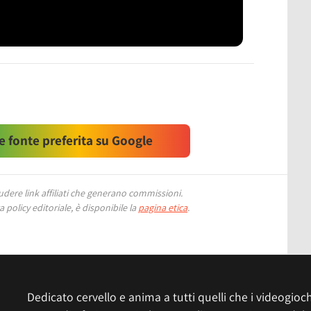
 fonte preferita su Google
ere link affiliati che generano commissioni.
 policy editoriale, è disponibile la
pagina etica
.
Dedicato cervello e anima a tutti quelli che i videogiochi