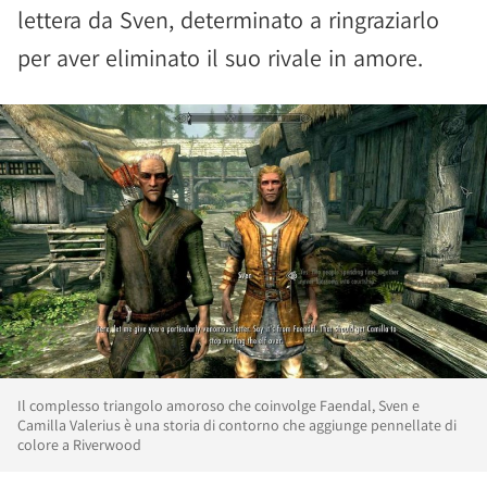
lettera da Sven, determinato a ringraziarlo
per aver eliminato il suo rivale in amore.
Il complesso triangolo amoroso che coinvolge Faendal, Sven e
Camilla Valerius è una storia di contorno che aggiunge pennellate di
colore a Riverwood