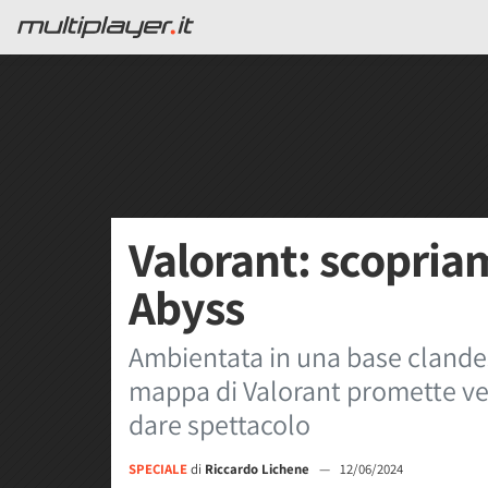
Valorant: scopri
Abyss
Ambientata in una base clandes
mappa di Valorant promette ver
dare spettacolo
SPECIALE
di
Riccardo Lichene
—
12/06/2024