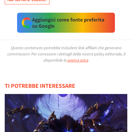
Aggiungici come fonte preferita
su Google
Questo contenuto potrebbe includere link affiliati che generano
commissioni.
Per conoscere i dettagli della nostra policy editoriale, è
disponibile la
pagina etica
.
TI POTREBBE INTERESSARE