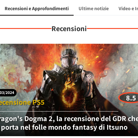
Recensioni e Approfondimenti
Ultime notizie
Video e 
Recensioni
03/2024
8.5
ecensione PS5
ragon's Dogma 2, la recensione del GDR ch
i porta nel folle mondo fantasy di Itsuno