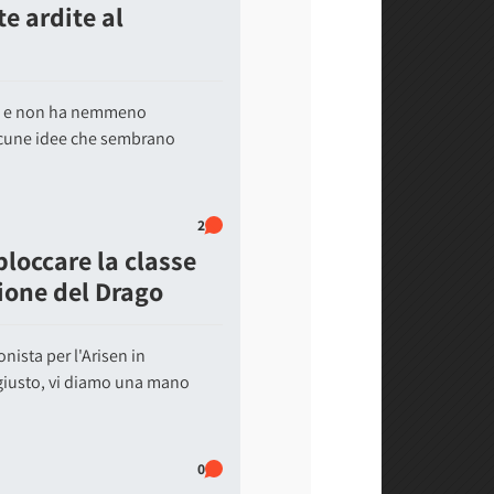
e ardite al
ti e non ha nemmeno
alcune idee che sembrano
2
loccare la classe
usione del Drago
nista per l'Arisen in
 giusto, vi diamo una mano
0