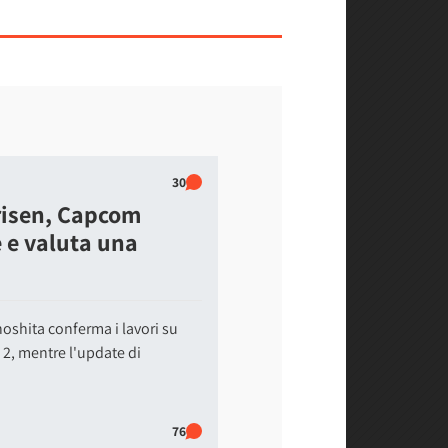
30
risen, Capcom
 e valuta una
inoshita conferma i lavori su
 2, mentre l'update di
76