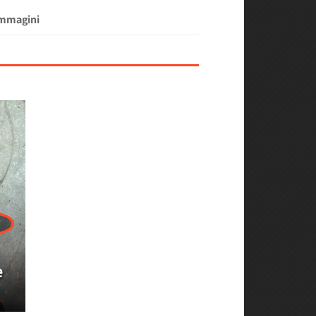
Immagini
e