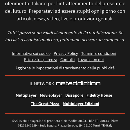
riferimento italiano per l'intrattenimento del presente e
del futuro. Preparatevi ad essere stupiti ogni giorno con
articoli, news, video, live e produzioni geniali.
Tutti i prezzi sono validi al momento della pubblicazione. Se
fai click o acquisti qualcosa, potremmo ricevere un compenso.
Informativa sui cookie
Privacy Policy
Termini e condizioni
Etica e trasparenza
Contatti
Lavora con noi
Aggiorna le impostazioni di tracciamento della pubblicità
IL NETWORK
Multiplayer
Movieplayer
Dissapore
Fidelity House
The Great Pizza
Multiplayer Edizioni
© 2026 Multiplayer.it è di proprietà di NetAddiction S.r.l. REA TR - 80133 - P.iva:
01206540559 – Sede Legale: Piazza Europa, 19 - 05100 Terni (TR) Italy