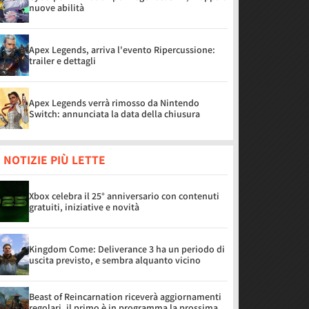
nuove abilità
Apex Legends, arriva l'evento Ripercussione:
trailer e dettagli
Apex Legends verrà rimosso da Nintendo
Switch: annunciata la data della chiusura
 NOTIZIE PIÙ LETTE
Xbox celebra il 25° anniversario con contenuti
gratuiti, iniziative e novità
Kingdom Come: Deliverance 3 ha un periodo di
uscita previsto, e sembra alquanto vicino
Beast of Reincarnation riceverà aggiornamenti
regolari, il primo è in programma la prossima