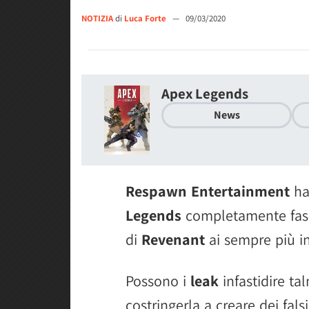
NOTIZIA
di
Luca Forte
—
09/03/2020
Apex Legends
News
Respawn Entertainment
ha
Legends
completamente fasu
di
Revenant
ai sempre più in
Possono i
leak
infastidire t
costringerla a creare dei falsi