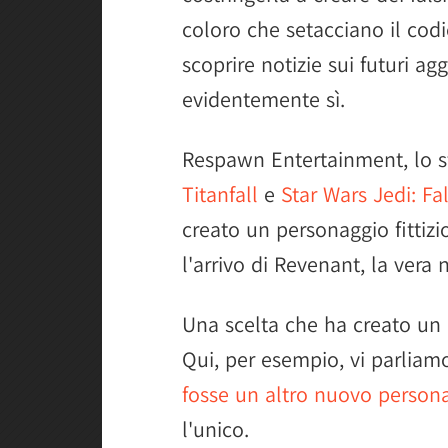
coloro che setacciano il codi
scoprire notizie sui futuri ag
evidentemente sì.
Respawn Entertainment, lo s
Titanfall
e
Star Wars Jedi: Fa
creato un personaggio fittizi
l'arrivo di Revenant, la vera
Una scelta che ha creato un 
Qui, per esempio, vi parlia
fosse un altro nuovo person
l'unico.