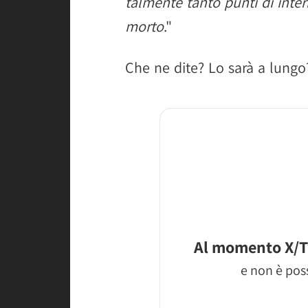
talmente tanto punti di inter
morto
."
Che ne dite? Lo sarà a lungo
Al momento X/T
e non è poss