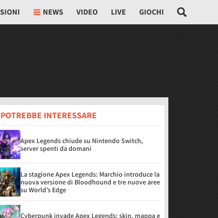
SIONI
NEWS
VIDEO
LIVE
GIOCHI
I POTREBBE INTERESSARE
Apex Legends chiude su Nintendo Switch,
server spenti da domani
La stagione Apex Legends: Marchio introduce la
nuova versione di Bloodhound e tre nuove aree
su World’s Edge
Cyberpunk invade Apex Legends: skin, mappa e