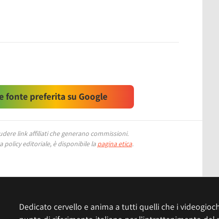
 fonte preferita su Google
ere link affiliati che generano commissioni.
 policy editoriale, è disponibile la
pagina etica
.
Dedicato cervello e anima a tutti quelli che i videogiochi