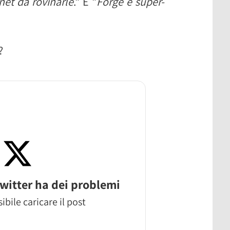
net da rovinarle
." E "
Forge è super-
?
witter ha dei problemi
ibile caricare il post