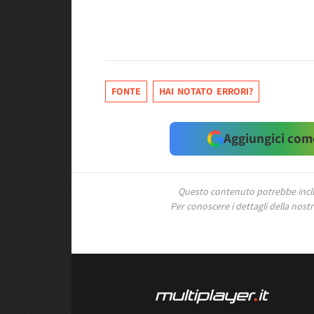
FONTE
HAI NOTATO ERRORI?
Aggiungici come
Questo contenuto potrebbe includ
Per conoscere i dettagli della nostra