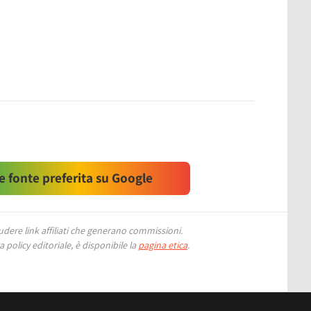
 fonte preferita su Google
ere link affiliati che generano commissioni.
 policy editoriale, è disponibile la
pagina etica
.