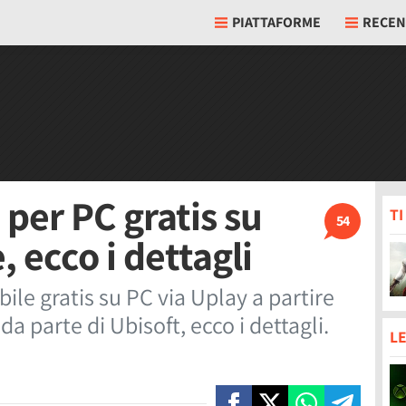
PIATTAFORME
RECEN
 per PC gratis su
T
54
, ecco i dettagli
ile gratis su PC via Uplay a partire
da parte di Ubisoft, ecco i dettagli.
LE