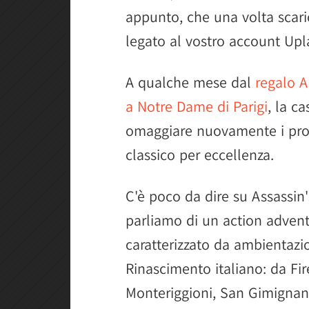
appunto, che una volta scar
legato al vostro account Upl
A qualche mese dal
regalo A
a Notre Dame di Parigi
, la c
omaggiare nuovamente i propr
classico per eccellenza.
C'è poco da dire su Assassin'
parliamo di un action advent
caratterizzato da ambientazio
Rinascimento italiano: da Fi
Monteriggioni, San Gimignano