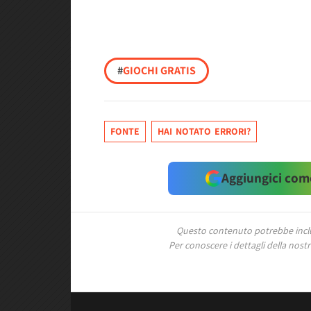
#
GIOCHI GRATIS
FONTE
HAI NOTATO ERRORI?
Aggiungici come
Questo contenuto potrebbe includ
Per conoscere i dettagli della nostra