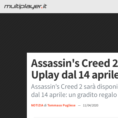
Assassin's Creed 2
Uplay dal 14 aprile
Assassin's Creed 2 sarà disponib
dal 14 aprile: un gradito regalo 
NOTIZIA
di
Tommaso Pugliese
—
11/04/2020