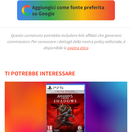
Aggiungici come fonte preferita
su Google
Questo contenuto potrebbe includere link affiliati che generano
commissioni.
Per conoscere i dettagli della nostra policy editoriale, è
disponibile la
pagina etica
.
TI POTREBBE INTERESSARE