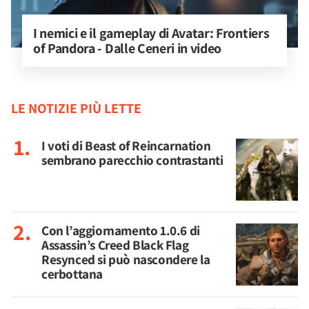
I nemici e il gameplay di Avatar: Frontiers 
of Pandora - Dalle Ceneri in video
LE NOTIZIE PIÙ LETTE
I voti di Beast of Reincarnation
sembrano parecchio contrastanti
Con l’aggiornamento 1.0.6 di
Assassin’s Creed Black Flag
Resynced si può nascondere la
cerbottana