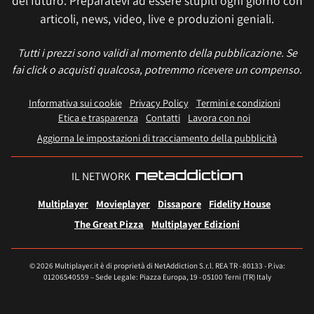
del futuro. Preparatevi ad essere stupiti ogni giorno con
articoli, news, video, live e produzioni geniali.
Tutti i prezzi sono validi al momento della pubblicazione. Se
fai click o acquisti qualcosa, potremmo ricevere un compenso.
Informativa sui cookie
Privacy Policy
Termini e condizioni
Etica e trasparenza
Contatti
Lavora con noi
Aggiorna le impostazioni di tracciamento della pubblicità
IL NETWORK
Multiplayer
Movieplayer
Dissapore
Fidelity House
The Great Pizza
Multiplayer Edizioni
© 2026 Multiplayer.it è di proprietà di NetAddiction S.r.l. REA TR - 80133 - P.iva:
01206540559 – Sede Legale: Piazza Europa, 19 - 05100 Terni (TR) Italy