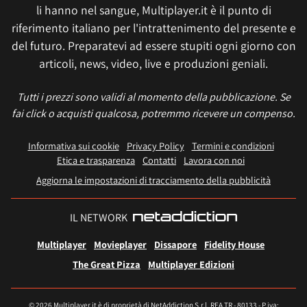
li hanno nel sangue, Multiplayer.it è il punto di
riferimento italiano per l'intrattenimento del presente e
del futuro. Preparatevi ad essere stupiti ogni giorno con
articoli, news, video, live e produzioni geniali.
Tutti i prezzi sono validi al momento della pubblicazione. Se
fai click o acquisti qualcosa, potremmo ricevere un compenso.
Informativa sui cookie
Privacy Policy
Termini e condizioni
Etica e trasparenza
Contatti
Lavora con noi
Aggiorna le impostazioni di tracciamento della pubblicità
IL NETWORK
Multiplayer
Movieplayer
Dissapore
Fidelity House
The Great Pizza
Multiplayer Edizioni
© 2026 Multiplayer.it è di proprietà di NetAddiction S.r.l. REA TR - 80133 - P.iva: