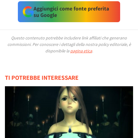
Aggiungici come fonte preferita
su Google
Questo contenuto potrebbe includere link affiliati che generano
commissioni.
Per conoscere i dettagli della nostra policy editoriale, è
disponibile la
pagina etica
.
TI POTREBBE INTERESSARE