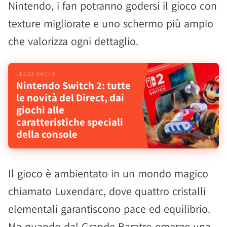
Nintendo, i fan potranno godersi il gioco con
texture migliorate e uno schermo più ampio
che valorizza ogni dettaglio.
Nintendo Switch 2: tutte
le novità del Direct, dai
giochi alle
caratteristiche speciali
della console
Il gioco è ambientato in un mondo magico
chiamato Luxendarc, dove quattro cristalli
elementali garantiscono pace ed equilibrio.
Ma quando dal Grande Baratro emerge una