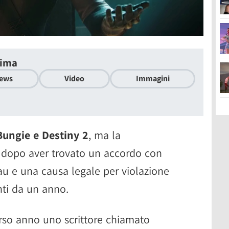
tima
ews
Video
Immagini
Bungie e Destiny 2
, ma la
o dopo aver trovato un accordo con
au e una causa legale per violazione
nti da un anno.
orso anno uno scrittore chiamato