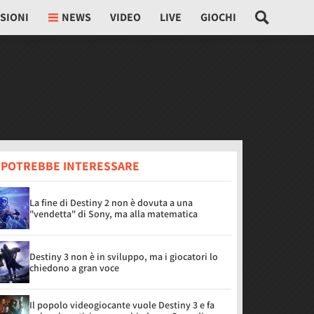
SIONI
NEWS
VIDEO
LIVE
GIOCHI
I POTREBBE INTERESSARE
La fine di Destiny 2 non è dovuta a una
"vendetta" di Sony, ma alla matematica
Destiny 3 non è in sviluppo, ma i giocatori lo
chiedono a gran voce
Il popolo videogiocante vuole Destiny 3 e fa