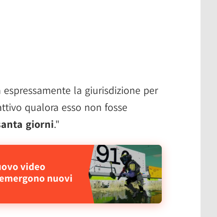
rva espressamente la giurisdizione per
sattivo qualora esso non fosse
santa giorni
."
uovo video
 emergono nuovi