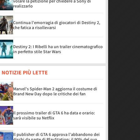
volare la petizione per chiedere a Sony di
realizzarlo
Continua l'emorragia di giocatori di Destiny 2,
che fatica a risollevarsi
Destiny 2: I Ribelli ha un trailer cinematografico
in perfetto stile Star Wars
 NOTIZIE PIÙ LETTE
Marvel's Spider-Man 2 aggiorna il costume di
Brand New Day dopo le critiche dei fan
Il prossimo trailer di GTA 6 ha data e orario:
sarà visibile su Netflix
Il publisher di GTA 6 approva l'abbandono dei
dischi da parte di PlayStation: il 90% del suo