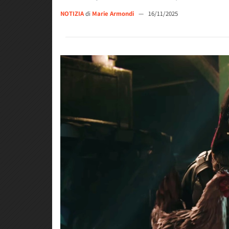
NOTIZIA
di
Marie Armondi
—
16/11/2025