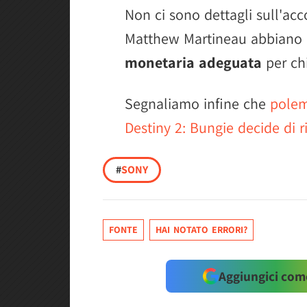
Non ci sono dettagli sull'a
Matthew Martineau abbiano 
monetaria adeguata
per ch
Segnaliamo infine che
polem
Destiny 2: Bungie decide di ri
#
SONY
FONTE
HAI NOTATO ERRORI?
Aggiungici come