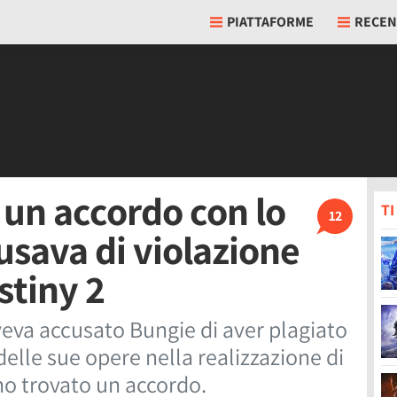
PIATTAFORME
RECEN
 un accordo con lo
T
12
cusava di violazione
stiny 2
veva accusato Bungie di aver plagiato
delle sue opere nella realizzazione di
no trovato un accordo.