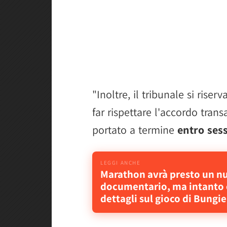
"Inoltre, il tribunale si rise
far rispettare l'accordo tran
portato a termine
entro ses
Marathon avrà presto un n
documentario, ma intanto
dettagli sul gioco di Bungie