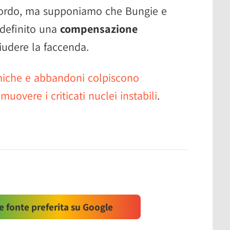
ccordo, ma supponiamo che Bungie e
definito una
compensazione
iudere la faccenda.
iche e abbandoni colpiscono
muovere i criticati nuclei instabili
.
 fonte preferita su Google