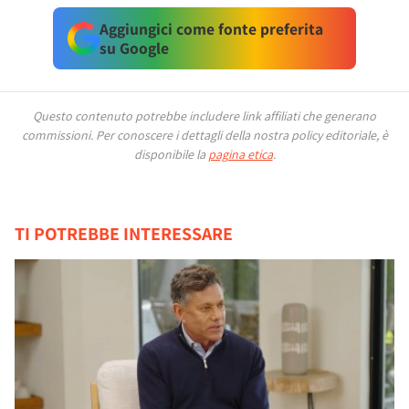
Aggiungici come fonte preferita
su Google
Questo contenuto potrebbe includere link affiliati che generano
commissioni.
Per conoscere i dettagli della nostra policy editoriale, è
disponibile la
pagina etica
.
TI POTREBBE INTERESSARE