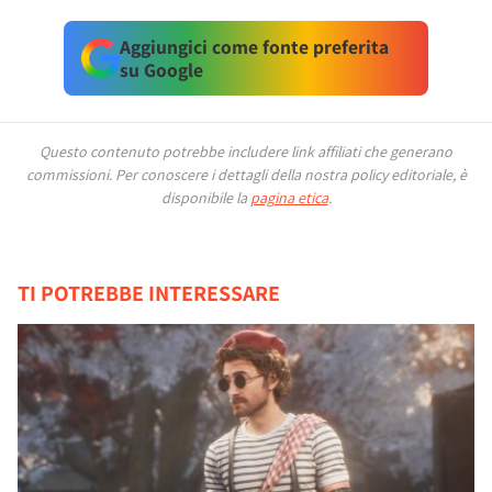
Aggiungici come fonte preferita
su Google
Questo contenuto potrebbe includere link affiliati che generano
commissioni.
Per conoscere i dettagli della nostra policy editoriale, è
disponibile la
pagina etica
.
TI POTREBBE INTERESSARE