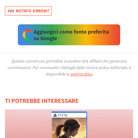
HAI NOTATO ERRORI?
Aggiungici come fonte preferita
su Google
Questo contenuto potrebbe includere link affiliati che generano
commissioni.
Per conoscere i dettagli della nostra policy editoriale, è
disponibile la
pagina etica
.
TI POTREBBE INTERESSARE