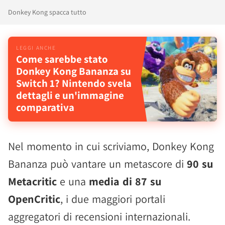
Donkey Kong spacca tutto
Come sarebbe stato
Donkey Kong Bananza su
Switch 1? Nintendo svela
dettagli e un'immagine
comparativa
Nel momento in cui scriviamo, Donkey Kong
Bananza può vantare un metascore di
90 su
Metacritic
e una
media di 87 su
OpenCritic
, i due maggiori portali
aggregatori di recensioni internazionali.