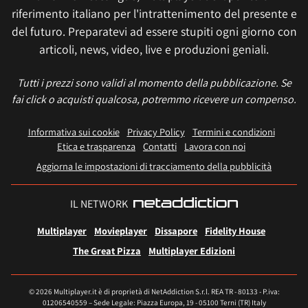
riferimento italiano per l'intrattenimento del presente e
del futuro. Preparatevi ad essere stupiti ogni giorno con
articoli, news, video, live e produzioni geniali.
Tutti i prezzi sono validi al momento della pubblicazione. Se
fai click o acquisti qualcosa, potremmo ricevere un compenso.
Informativa sui cookie
Privacy Policy
Termini e condizioni
Etica e trasparenza
Contatti
Lavora con noi
Aggiorna le impostazioni di tracciamento della pubblicità
IL NETWORK
Multiplayer
Movieplayer
Dissapore
Fidelity House
The Great Pizza
Multiplayer Edizioni
© 2026 Multiplayer.it è di proprietà di NetAddiction S.r.l. REA TR - 80133 - P.iva:
01206540559 – Sede Legale: Piazza Europa, 19 - 05100 Terni (TR) Italy