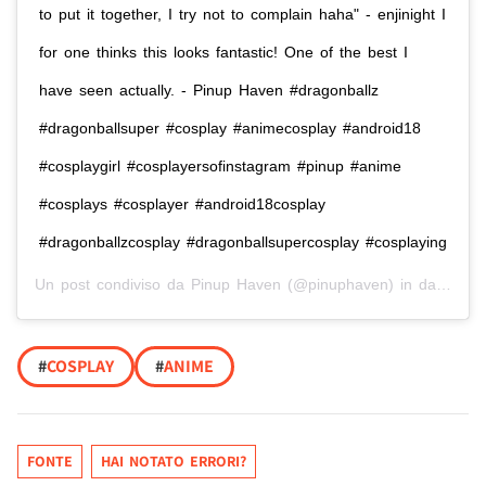
to put it together, I try not to complain haha" - enjinight I
for one thinks this looks fantastic! One of the best I
have seen actually. - Pinup Haven #dragonballz
#dragonballsuper #cosplay #animecosplay #android18
#cosplaygirl #cosplayersofinstagram #pinup #anime
#cosplays #cosplayer #android18cosplay
#dragonballzcosplay #dragonballsupercosplay #cosplaying
Un post condiviso da
Pinup Haven
(@pinuphaven) in data:
10 
#
COSPLAY
#
ANIME
FONTE
HAI NOTATO ERRORI?