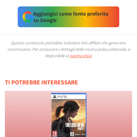
Aggiungici come fonte preferita
su Google
Questo contenuto potrebbe includere link affiliati che generano
commissioni.
Per conoscere i dettagli della nostra policy editoriale, è
disponibile la
pagina etica
.
TI POTREBBE INTERESSARE