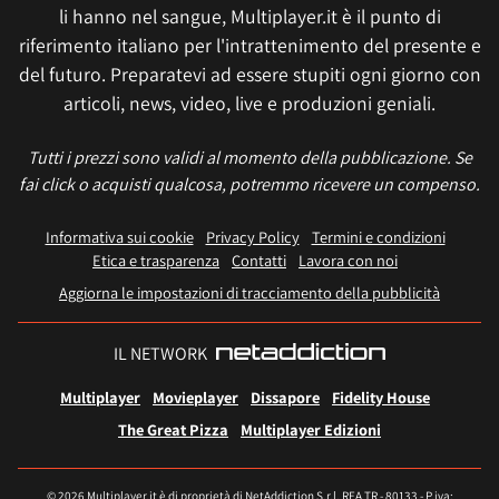
li hanno nel sangue, Multiplayer.it è il punto di
riferimento italiano per l'intrattenimento del presente e
del futuro. Preparatevi ad essere stupiti ogni giorno con
articoli, news, video, live e produzioni geniali.
Tutti i prezzi sono validi al momento della pubblicazione. Se
fai click o acquisti qualcosa, potremmo ricevere un compenso.
Informativa sui cookie
Privacy Policy
Termini e condizioni
Etica e trasparenza
Contatti
Lavora con noi
Aggiorna le impostazioni di tracciamento della pubblicità
IL NETWORK
Multiplayer
Movieplayer
Dissapore
Fidelity House
The Great Pizza
Multiplayer Edizioni
© 2026 Multiplayer.it è di proprietà di NetAddiction S.r.l. REA TR - 80133 - P.iva: