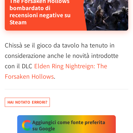
The Forsaken Hollows
bombardato di
recensioni negative su
Steam
Chissà se il gioco da tavolo ha tenuto in
considerazione anche le novità introdotte
con il DLC
Elden Ring Nightreign: The
Forsaken Hollows
.
HAI NOTATO ERRORI?
Aggiungici come fonte preferita
su Google