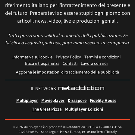
riferimento italiano per l'intrattenimento del presente e
del futuro. Preparatevi ad essere stupiti ogni giorno con
articoli, news, video, live e produzioni geniali.
Tutti i prezzi sono validi al momento della pubblicazione. Se
fai click o acquisti qualcosa, potremmo ricevere un compenso.
Informativa sui cookie
Privacy Policy
Termini e condizioni
Etica e trasparenza
Contatti
Lavora con noi
Aggiorna le impostazioni di tracciamento della pubblicità
IL NETWORK
Multiplayer
Movieplayer
Dissapore
Fidelity House
The Great Pizza
Multiplayer Edizioni
© 2026 Multiplayer.it è di proprietà di NetAddiction S.r.l. REA TR - 80133 - P.iva:
01206540559 – Sede Legale: Piazza Europa, 19 - 05100 Terni (TR) Italy