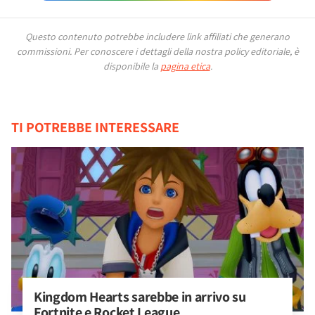
Questo contenuto potrebbe includere link affiliati che generano
commissioni.
Per conoscere i dettagli della nostra policy editoriale, è
disponibile la
pagina etica
.
TI POTREBBE INTERESSARE
Kingdom Hearts sarebbe in arrivo su 
Fortnite e Rocket League