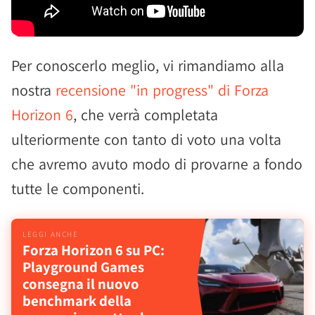
Per conoscerlo meglio, vi rimandiamo alla
nostra
recensione "in progress" di Forza
Horizon 6
, che verrà completata
ulteriormente con tanto di voto una volta
che avremo avuto modo di provarne a fondo
tutte le componenti.
Forza Horizon 6 su PC:
Playground Games
consegna il nuovo
benchmark della