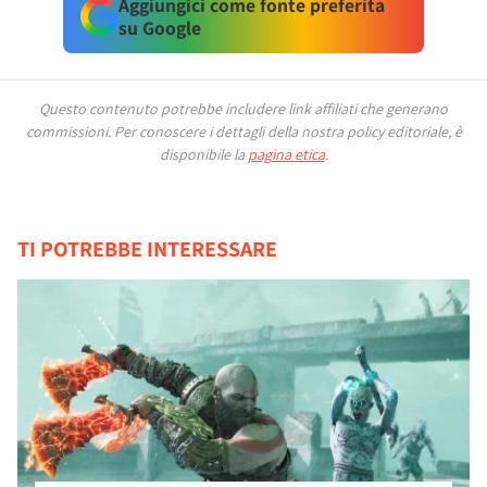
Aggiungici come fonte preferita
su Google
Questo contenuto potrebbe includere link affiliati che generano
commissioni.
Per conoscere i dettagli della nostra policy editoriale, è
disponibile la
pagina etica
.
TI POTREBBE INTERESSARE