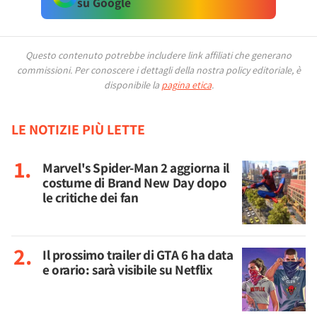
su Google
Questo contenuto potrebbe includere link affiliati che generano
commissioni.
Per conoscere i dettagli della nostra policy editoriale, è
disponibile la
pagina etica
.
LE NOTIZIE PIÙ LETTE
Marvel's Spider-Man 2 aggiorna il
costume di Brand New Day dopo
le critiche dei fan
Il prossimo trailer di GTA 6 ha data
e orario: sarà visibile su Netflix