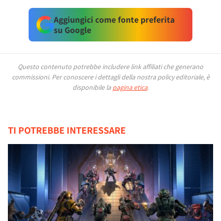
Aggiungici come fonte preferita
su Google
Questo contenuto potrebbe includere link affiliati che generano
commissioni.
Per conoscere i dettagli della nostra policy editoriale, è
disponibile la
pagina etica
.
TI POTREBBE INTERESSARE