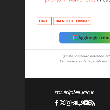
FONTE
HAI NOTATO ERRORI?
Aggiungici come
Questo contenuto potrebbe includ
Per conoscere i dettagli della nostra