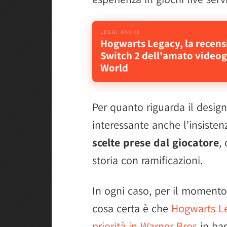
Hogwarts Legacy, la recen
Switch 2 dell'amato videog
World
Per quanto riguarda il designe
interessante anche l'insistenz
scelte prese dal giocatore
,
storia con ramificazioni.
In ogni caso, per il momento
cosa certa è che
Hogwarts Le
priorità in Warner Bros
in bas