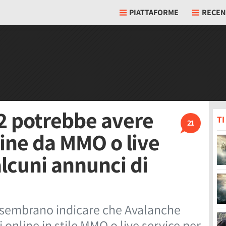
PIATTAFORME
RECEN
2 potrebbe avere
T
21
line da MMO o live
lcuni annunci di
o sembrano indicare che Avalanche
online in stile MMO o live service per