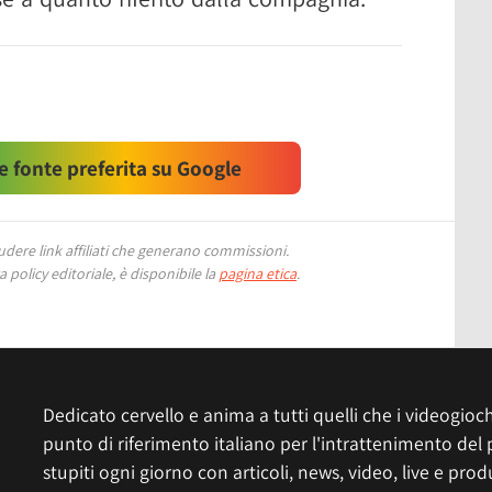
 fonte preferita su Google
ere link affiliati che generano commissioni.
 policy editoriale, è disponibile la
pagina etica
.
Dedicato cervello e anima a tutti quelli che i videogiochi
punto di riferimento italiano per l'intrattenimento del 
stupiti ogni giorno con articoli, news, video, live e prod