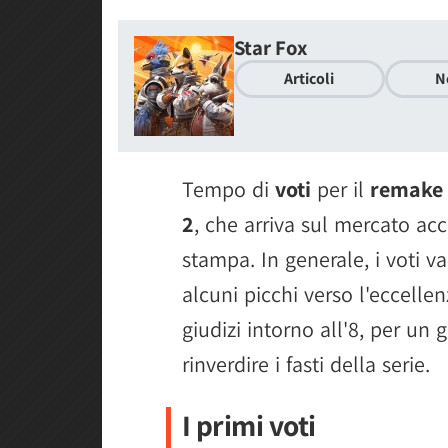
Star Fox
Articoli
N
Tempo di
voti
per il
remake 
2
, che arriva sul mercato ac
stampa. In generale, i voti v
alcuni picchi verso l'eccell
giudizi intorno all'8, per un
rinverdire i fasti della serie.
I primi voti