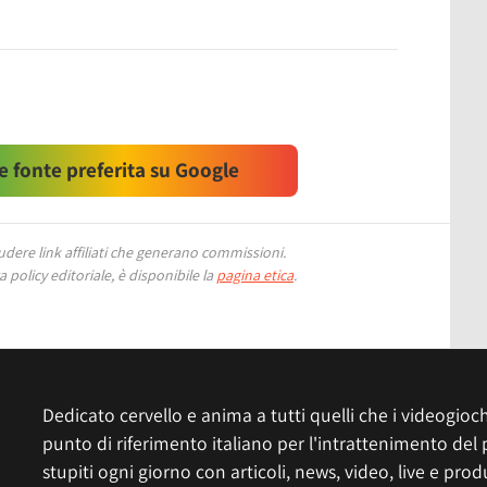
 fonte preferita su Google
ere link affiliati che generano commissioni.
 policy editoriale, è disponibile la
pagina etica
.
Dedicato cervello e anima a tutti quelli che i videogiochi
punto di riferimento italiano per l'intrattenimento del 
stupiti ogni giorno con articoli, news, video, live e prod