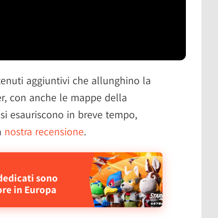
enuti aggiuntivi che allunghino la
r, con anche le mappe della
si esauriscono in breve tempo,
a
nostra recensione
.
dedicati sono
ore in Europa