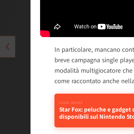
In particolare, mancano cont
breve campagna single playe
modalità multigiocatore che 
come raccontato anche nell
Star Fox: peluche e gadget 
disponibili sul Nintendo St