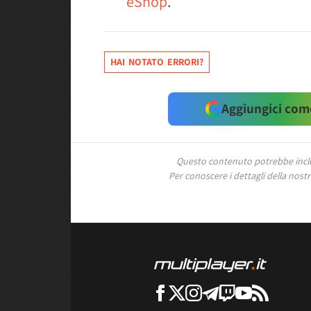
eShop
.
HAI NOTATO ERRORI?
Aggiungici come
Questo contenuto potrebbe includ
Per conoscere i dettagli della nostra