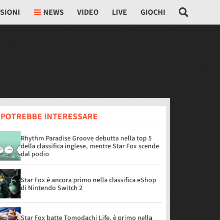
SIONI
NEWS
VIDEO
LIVE
GIOCHI
I POTREBBE INTERESSARE
Rhythm Paradise Groove debutta nella top 5
della classifica inglese, mentre Star Fox scende
dal podio
Star Fox è ancora primo nella classifica eShop
di Nintendo Switch 2
Star Fox batte Tomodachi Life, è primo nella