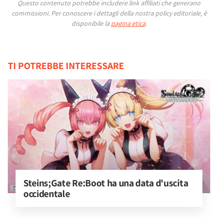
Questo contenuto potrebbe includere link affiliati che generano
commissioni.
Per conoscere i dettagli della nostra policy editoriale, è
disponibile la
pagina etica
.
TI POTREBBE INTERESSARE
Steins;Gate Re:Boot ha una data d'uscita 
occidentale