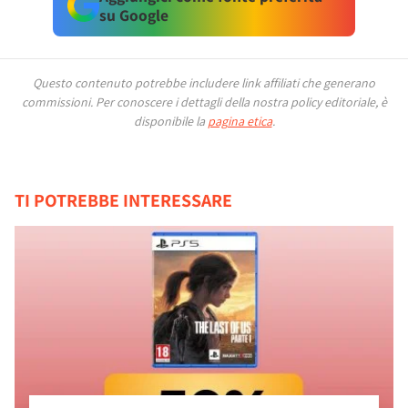
su Google
Questo contenuto potrebbe includere link affiliati che generano
commissioni.
Per conoscere i dettagli della nostra policy editoriale, è
disponibile la
pagina etica
.
TI POTREBBE INTERESSARE