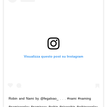
Visualizza questo post su Instagram
Robin and Nami by @fegalvao_ . . . #nami #naming
#namicosplay #namisexy #robin #nicorobin #robincosplay