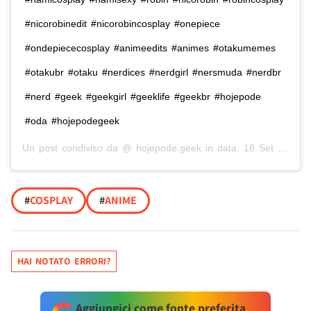
#nicorobinedit #nicorobincosplay #onepiece
#ondepiececosplay #animeedits #animes #otakumemes
#otakubr #otaku #nerdices #nerdgirl #nersmuda #nerdbr
#nerd #geek #geekgirl #geeklife #geekbr #hojepode
#oda #hojepodegeek
Un post condiviso da @
hojepode.geek
in data:
18 Set 2020 alle ore 11:01 PDT
#
COSPLAY
#
ANIME
HAI NOTATO ERRORI?
Aggiungici come fonte preferita