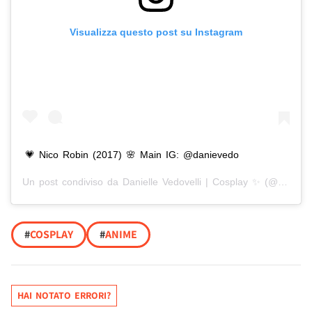
Visualizza questo post su Instagram
💗 Nico Robin (2017) 🌸 Main IG: @danievedo
Un post condiviso da
Danielle Vedovelli | Cosplay ✨
(@danievedo_) in data:
#
COSPLAY
#
ANIME
HAI NOTATO ERRORI?