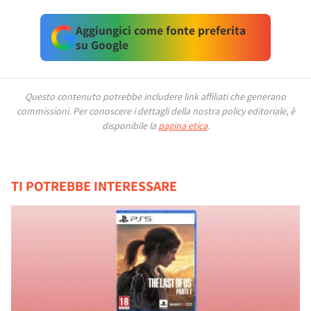
Aggiungici come fonte preferita
su Google
Questo contenuto potrebbe includere link affiliati che generano
commissioni.
Per conoscere i dettagli della nostra policy editoriale, è
disponibile la
pagina etica
.
TI POTREBBE INTERESSARE