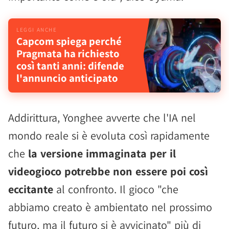
Capcom spiega perché
Pragmata ha richiesto
così tanti anni: difende
l'annuncio anticipato
Addirittura, Yonghee avverte che l'IA nel
mondo reale si è evoluta così rapidamente
che
la versione immaginata per il
videogioco potrebbe non essere poi così
eccitante
al confronto. Il gioco "che
abbiamo creato è ambientato nel prossimo
futuro, ma il futuro si è avvicinato" più di