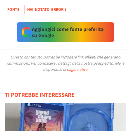
FONTE
HAI NOTATO ERRORI?
Aggiungici come fonte preferita
su Google
Questo contenuto potrebbe includere link affiliati che generano
commissioni.
Per conoscere i dettagli della nostra policy editoriale, è
disponibile la
pagina etica
.
TI POTREBBE INTERESSARE