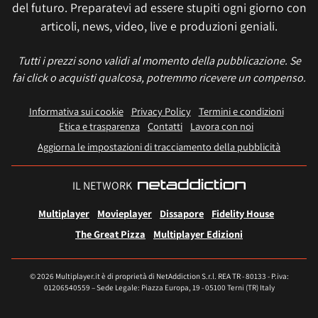
del futuro. Preparatevi ad essere stupiti ogni giorno con
articoli, news, video, live e produzioni geniali.
Tutti i prezzi sono validi al momento della pubblicazione. Se
fai click o acquisti qualcosa, potremmo ricevere un compenso.
Informativa sui cookie
Privacy Policy
Termini e condizioni
Etica e trasparenza
Contatti
Lavora con noi
Aggiorna le impostazioni di tracciamento della pubblicità
IL NETWORK
Multiplayer
Movieplayer
Dissapore
Fidelity House
The Great Pizza
Multiplayer Edizioni
© 2026 Multiplayer.it è di proprietà di NetAddiction S.r.l. REA TR - 80133 - P.iva:
01206540559 – Sede Legale: Piazza Europa, 19 - 05100 Terni (TR) Italy