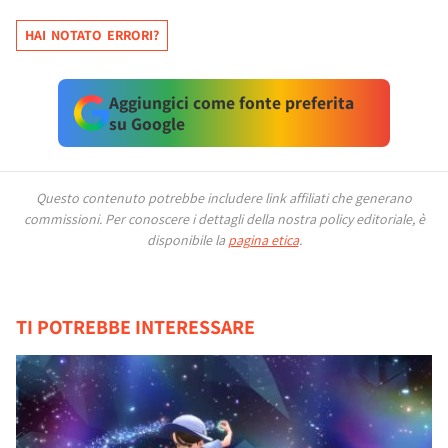
HAI NOTATO ERRORI?
Aggiungici come fonte preferita
su Google
Questo contenuto potrebbe includere link affiliati che generano
commissioni.
Per conoscere i dettagli della nostra policy editoriale, è
disponibile la
pagina etica
.
TI POTREBBE INTERESSARE